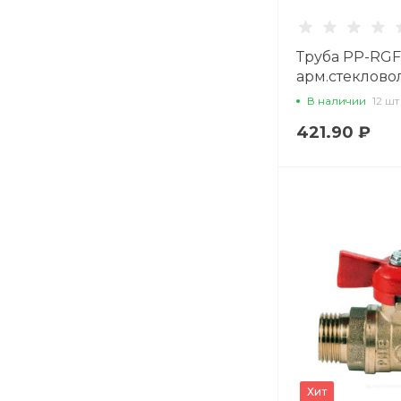
Труба PP-RGF
арм.стеклов
Дн25*4,2 Ру25
В наличии
12 шт
Valfex 101060
421.90 ₽
Хит