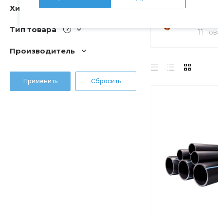
Хит
Нар
кан
Тип товара
11 то
Производитель