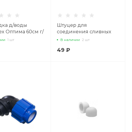
дка д/воды
Штуцер для
ex Оптима 60см г/
соединения сливных
шлангов 19*19
чии
1 шт
В наличии
2 шт
49 ₽