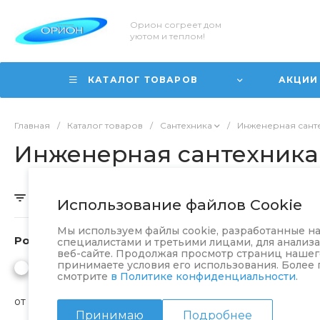
Орион согреет дом
уютом и теплом!
КАТАЛОГ ТОВАРОВ
АКЦИИ
Главная
/
Каталог товаров
/
Сантехника
/
Инженерная сант
Инженерная сантехника
Скрыть фильтр
Фитинги
Наб
Использование файлов Cookie
Мы используем файлы cookie, разработанные 
Розничная
специалистами и третьими лицами, для анализ
Вну
веб-сайте. Продолжая просмотр страниц нашего
принимаете условия его использования. Более
кан
смотрите
в Политике конфиденциальности
.
67 то
от
до
Принимаю
Подробнее