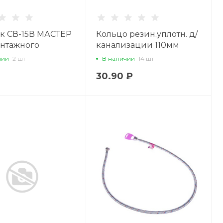
к СВ-15В МАСТЕР
Кольцо резин.уплотн. д/
онтажного
канализации 110мм
кта)
12743
чии
2 шт
В наличии
14 шт
30.90 ₽