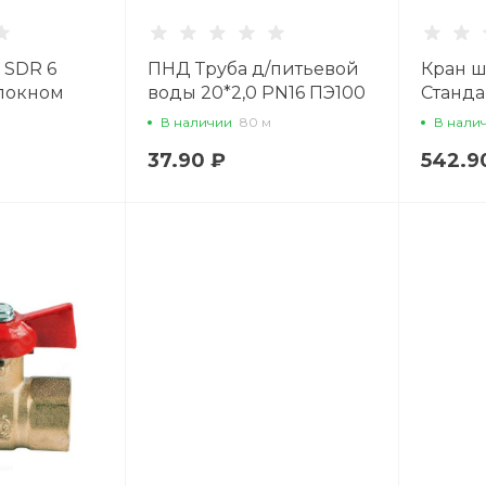
 SDR 6
ПНД Труба д/питьевой
Кран ш
олокном
воды 20*2,0 PN16 ПЭ100
Стандар
 SDR 6
Ду25 В
В наличии
80 м
В нали
25
ГАЛЛОП
37.90 ₽
542.9