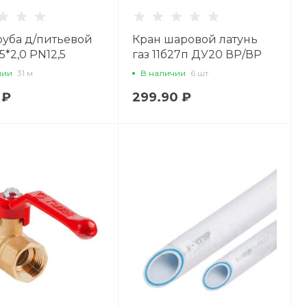
уба д/питьевой
Кран шаровой латунь
5*2,0 PN12,5
газ 11б27п ДУ20 ВР/ВР
рычаг БАЗ
чии
31 м
В наличии
6 шт
 ₽
299.90 ₽