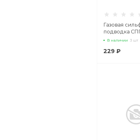
Газовая силь
подводка СПГ 
MQAN50
В наличии
3 шт
229 ₽