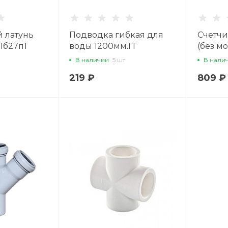
 латунь
Подводка гибкая для
Счетчи
11б27п1
воды 1200мм.ГГ
(без м
абочка
компле
В наличии
5 шт
В нали
88
219 ₽
809 ₽