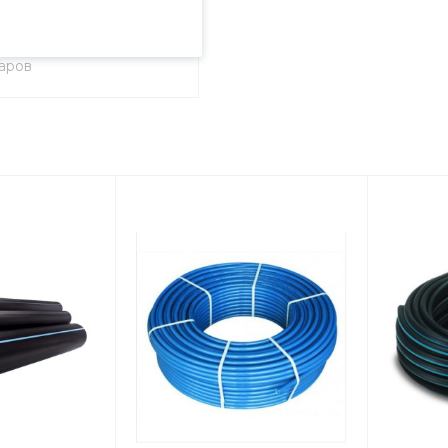
ужная
ализация
варов