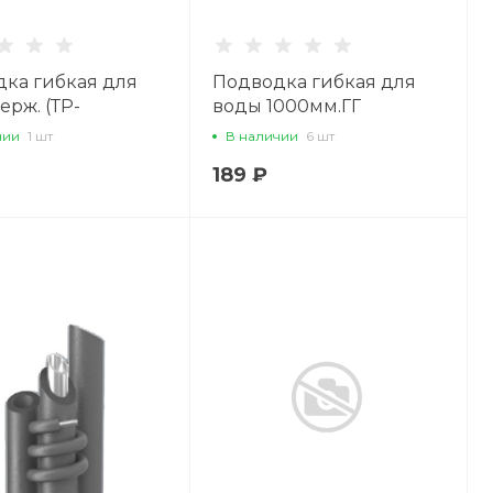
ка гибкая для
Подводка гибкая для
ерж. (ТР-
воды 1000мм.ГГ
ника) 100см ГШ
чии
1 шт
В наличии
6 шт
189 ₽