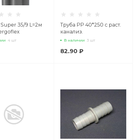
 Super 35/9 L=2м
Труба РР 40*250 с раст.
ergoflex
канализ.
чии
4 шт
В наличии
3 шт
82.90 ₽