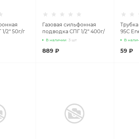
фонная
Газовая сильфонная
Трубка
1/2" 50г/г
подводка СПГ 1/2" 400г/
95С En
ш MQAW400
В наличии
3 шт
В нали
889 ₽
59 ₽