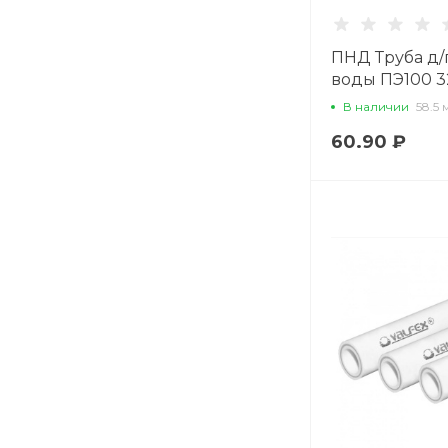
ПНД Труба д/
воды ПЭ100 3
SDR17
В наличии
58.5 
60.90 ₽