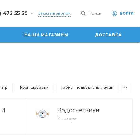
) 472 55 59
Заказать звонок
Поиск
ВОЙТИ
2 55 59
 ул.
НАШИ МАГАЗИНЫ
ДОСТАВКА
ая, 101
0-20:00
:00
6:00
dom.ru
льтр
Кран шаровый
Гибкая подводка для воды
 и
Водосчетчики
2 товара