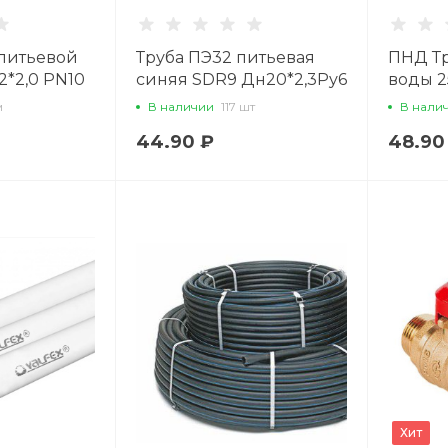
питьевой
Труба ПЭ32 питьевая
ПНД Тр
2*2,0 PN10
синяя SDR9 Дн20*2,3Ру6
воды 2
бухта 250м ГОСТ 18599-
м
В наличии
117 шт
В нали
2001 Hasko
44.90 ₽
48.90
Хит