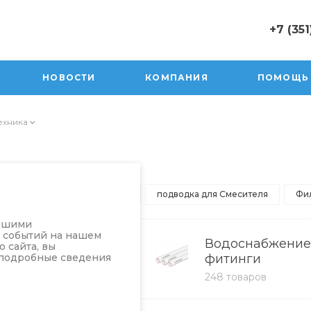
+7 (351
+7 (351) 47
г. Юрюзань,
НОВОСТИ
КОМПАНИЯ
ПОМОЩЬ
Пролетарск
Пн-Пт: 10:0
Cб 10:00-17
ехника
Вск 10:00-1
sale@orion
ор
Вентиль
Труба
подводка для Смесителя
Фи
нашими
а событий на нашем
тренняя
Водоснабжение
 сайта, вы
 подробные сведения
ализация
фитинги
варов
248 товаров