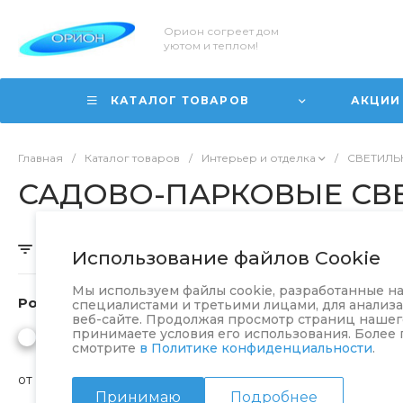
Орион согреет дом
уютом и теплом!
КАТАЛОГ ТОВАРОВ
АКЦИИ
Главная
/
Каталог товаров
/
Интерьер и отделка
/
СВЕТИЛЬ
САДОВО-ПАРКОВЫЕ СВ
Скрыть фильтр
Использование файлов Cookie
Мы используем файлы cookie, разработанные 
Розничная
специалистами и третьими лицами, для анализ
веб-сайте. Продолжая просмотр страниц нашего
принимаете условия его использования. Более
смотрите
в Политике конфиденциальности
.
от
до
Принимаю
Подробнее