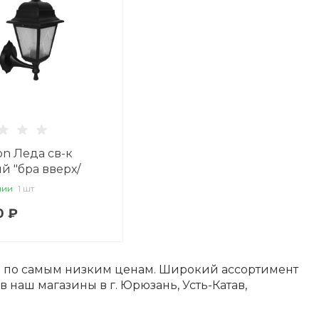
on Леда св-к
й "бра вверх/
черный E27 60W
чии
1 шт
к PP4201/02 C02
0 ₽
-60-001 У1
и по самым низким ценам. Широкий ассортимент
в наш магазины в г. Юрюзань, Усть-Катав,