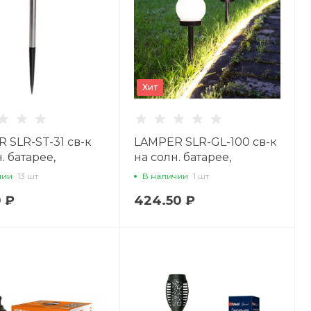
Хит
 SLR-ST-31 св-к
LAMPER SLR-GL-100 св-к
. батарее,
на солн. батарее,
аль, 31см, d=4,7см
пластик, 34 см, d=10см, 1
чии
13 шт
В наличии
1 шт
2
св/д 602-204
0 ₽
424.50 ₽