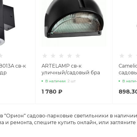
8013A св-к
ARTELAMP св-к
Cameli
ндр
уличный/садовый бра
садовы
ый IP65
1x60W E27 170x100x130
вниз" 
В наличии
2 шт
В нали
PB53C2ECH
прозрачный/черный
пласти
1 780 ₽
898.3
URBAN A2801AL-1BK
НБУ 04
ов "Орион" садово-парковые светильники в наличи
а и ремонта, спешите купить онлайн, или загляните 