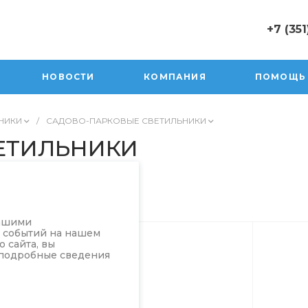
+7 (351
+7 (351) 47
г. Юрюзань,
НОВОСТИ
КОМПАНИЯ
ПОМОЩЬ
Пролетарск
Пн-Пт: 10:0
Cб 10:00-17
НИКИ
/
САДОВО-ПАРКОВЫЕ СВЕТИЛЬНИКИ
Вск 10:00-1
ЕТИЛЬНИКИ
sale@orion
нашими
а событий на нашем
 сайта, вы
 подробные сведения