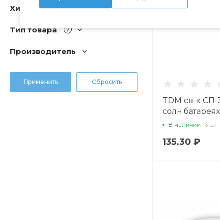
Хит
Тип товара
Производитель
TDM св-к СП-
солн.батареях
0.6W 1LED 4,7
В наличии
6 шт
SQ0330-0102
135.30 ₽