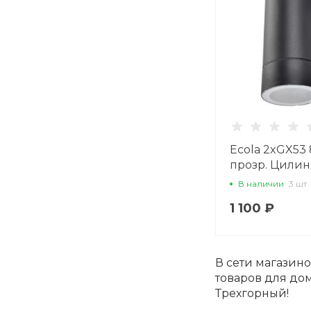
Ecola 2xGX53 
прозр. Цили
Пластик Черн
В наличии
3 шт
205x140x90 
1 100 ₽
В сети магазин
товаров для дом
Трехгорный!