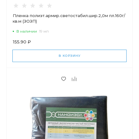
Пленка полиэт.армир.светостабил.шир.2,0м пл.160г/
кв.м (ЗОЗП)
В наличии
19 мп
155.90 ₽
В КОРЗИНУ