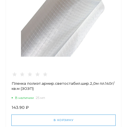
Пленка полиэт.армир.светостабил.шир.2,0м пл.140г/
кв.м (ЗОЗП)
В наличии
25 мп
143.90 ₽
В КОРЗИНУ