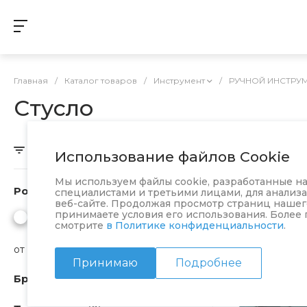
Главная
/
Каталог товаров
/
Инструмент
/
РУЧНОЙ ИНСТРУ
Стусло
Скрыть фильтр
Использование файлов Cookie
Мы используем файлы cookie, разработанные 
Розничная
специалистами и третьими лицами, для анализ
веб-сайте. Продолжая просмотр страниц нашего
принимаете условия его использования. Более
смотрите
в Политике конфиденциальности
.
от
до
Принимаю
Подробнее
Бренд