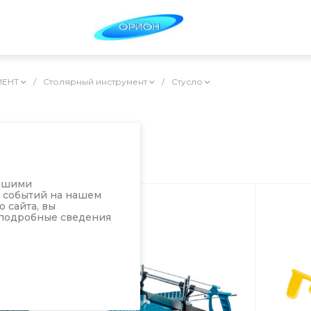
МЕНТ
/
Столярный инструмент
/
Стусло
нашими
а событий на нашем
 сайта, вы
 подробные сведения