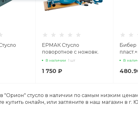
Стусло
ЕРМАК Стусло
Бибер 
поворотное с ножовк.
пласт.
550мм
В наличии
1 шт
В нали
1 750 ₽
480.9
ов "Орион" стусло в наличии по самым низким цена
е купить онлайн, или загляните в наш магазин в г. Ю