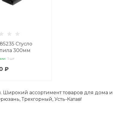
85235 Стусло
+пила 300мм
чии
1 шт
0 ₽
м. Широкий ассортимент товаров для дома и
рюзань, Трехгорный, Усть-Катав!