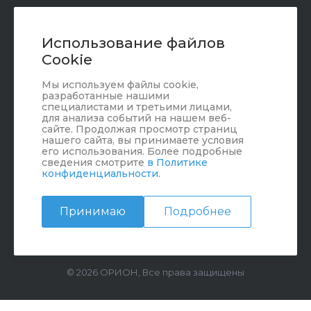
+7 (351) 472 55 59
Заказать звонок
Использование файлов
Cookie
sale@oriondom.ru
Мы используем файлы cookie,
г. Юрюзань, ул. Пролетарская, 101
разработанные нашими
специалистами и третьими лицами,
для анализа событий на нашем веб-
сайте. Продолжая просмотр страниц
нашего сайта, вы принимаете условия
его использования. Более подробные
сведения смотрите
в Политике
конфиденциальности
.
Принимаю
Подробнее
© 2026 ОРИОН, Все права защищены
//
//