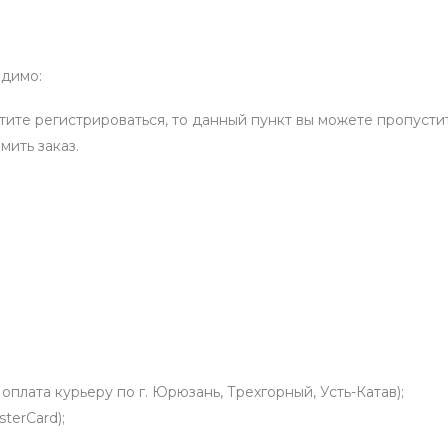
одимо:
отите регистрироваться, то данный пункт вы можете пропустит
мить заказ.
оплата курьеру по г. Юрюзань, Трехгорный, Усть-Катав);
terCard);