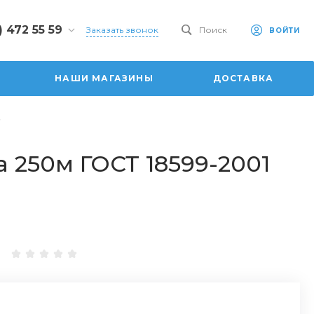
) 472 55 59
Заказать звонок
Поиск
ВОЙТИ
2 55 59
 ул.
НАШИ МАГАЗИНЫ
ДОСТАВКА
ая, 101
0-20:00
:00
6:00
dom.ru
а 250м ГОСТ 18599-2001