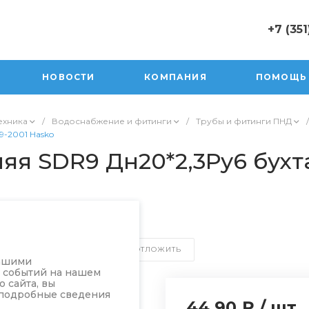
+7 (351
+7 (351) 47
г. Юрюзань,
НОВОСТИ
КОМПАНИЯ
ПОМОЩЬ
Пролетарск
Пн-Пт: 10:0
Cб 10:00-17
ехника
/
Водоснабжение и фитинги
/
Трубы и фитинги ПНД
/
Вск 10:00-1
9-2001 Hasko
sale@orion
яя SDR9 Дн20*2,3Ру6 бухт
СРАВНИТЬ
ОТЛОЖИТЬ
нашими
а событий на нашем
 сайта, вы
 подробные сведения
44.90 ₽
/
шт