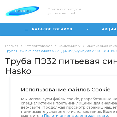
Орион согреет дом
уютом и теплом!
КАТАЛОГ ТОВАРОВ
АКЦИИ
Главная
/
Каталог товаров
/
Сантехника
/
Инженерная сант
Труба ПЭ32 питьевая синяя SDR9 Дн20*2,3Ру6 бухта 250м ГОСТ 1859
Труба ПЭ32 питьевая син
Hasko
Использование файлов Cookie
Мы используем файлы cookie, разработанные 
специалистами и третьими лицами, для анализ
веб-сайте. Продолжая просмотр страниц нашего
принимаете условия его использования. Более
смотрите
в Политике конфиденциальности
.