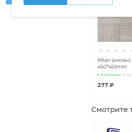
Milan (милан) 
450*450mm
В наличии
17 шт
277 ₽
Смотрите 
Клей усиленный."Терракот" жаростойкий 5кг