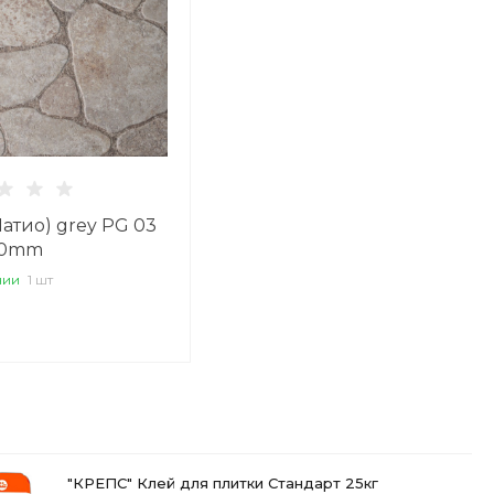
Патио) grey PG 03
50mm
чии
1 шт
"КРЕПС" Клей для плитки Стандарт 25кг