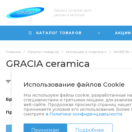
Орион согреет дом
уютом и теплом!
КАТАЛОГ ТОВАРОВ
АКЦИИ
Главная
/
Каталог товаров
/
Интерьер и отделка
/
КАФЕЛЬ
GRACIA ceramica
Скрыть фильтр
Использование файлов Cookie
Мы используем файлы cookie, разработанные 
Бренд
специалистами и третьими лицами, для анализ
веб-сайте. Продолжая просмотр страниц нашего
принимаете условия его использования. Более
Производитель
смотрите
в Политике конфиденциальности
.
Принимаю
Подробнее