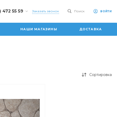
) 472 55 59
Заказать звонок
Поиск
ВОЙТИ
2 55 59
 ул.
НАШИ МАГАЗИНЫ
ДОСТАВКА
ая, 101
0-20:00
:00
6:00
dom.ru
Сортировка