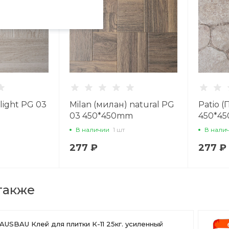
light PG 03
Milan (милан) natural PG
Patio (
03 450*450mm
450*4
В наличии
1 шт
В нали
277 ₽
277 ₽
также
AUSBAU Клей для плитки К-11 25кг. усиленный