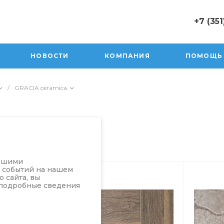
+7 (351
+7 (351) 47
г. Юрюзань,
НОВОСТИ
КОМПАНИЯ
ПОМОЩЬ
Пролетарск
Пн-Пт: 10:0
Cб 10:00-17
/
GRACIA ceramica
Вск 10:00-1
sale@orion
нашими
а событий на нашем
 сайта, вы
 подробные сведения