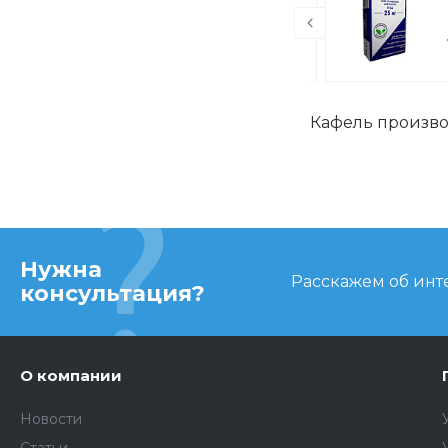
4
Кафель производ
Нужна
Расскажем об инте
консультация?
О компании
Новости