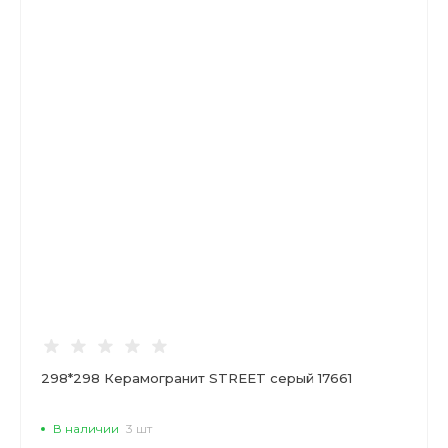
298*298 Керамогранит STREET серый 17661
В наличии
3 шт