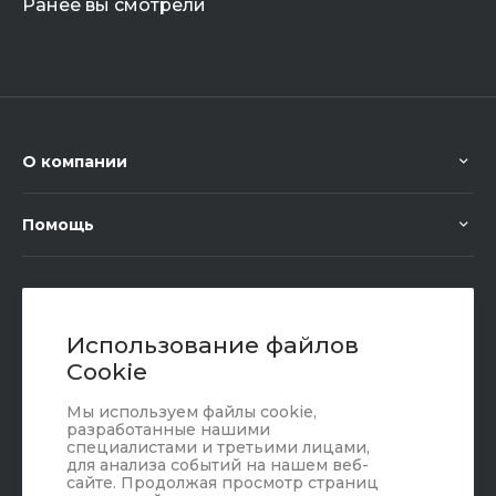
Ранее вы смотрели
О компании
Помощь
+7 (351) 472 55 59
Заказать звонок
Использование файлов
Cookie
sale@oriondom.ru
Мы используем файлы cookie,
г. Юрюзань, ул. Пролетарская, 101
разработанные нашими
специалистами и третьими лицами,
для анализа событий на нашем веб-
сайте. Продолжая просмотр страниц