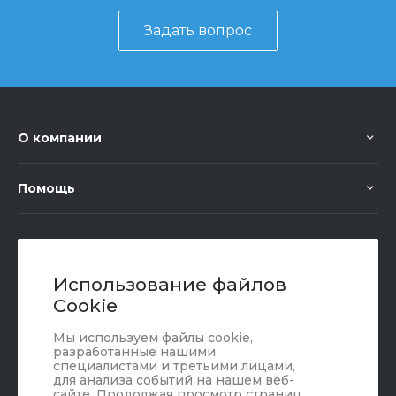
Задать вопрос
О компании
Помощь
+7 (351) 472 55 59
Заказать звонок
Использование файлов
Cookie
sale@oriondom.ru
Мы используем файлы cookie,
г. Юрюзань, ул. Пролетарская, 101
разработанные нашими
специалистами и третьими лицами,
для анализа событий на нашем веб-
сайте. Продолжая просмотр страниц