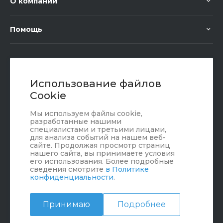
О компании
Помощь
+7 (351) 472 55 59
Заказать звонок
Использование файлов
Cookie
sale@oriondom.ru
Мы используем файлы cookie,
г. Юрюзань, ул. Пролетарская, 101
разработанные нашими
специалистами и третьими лицами,
для анализа событий на нашем веб-
сайте. Продолжая просмотр страниц
нашего сайта, вы принимаете условия
его использования. Более подробные
сведения смотрите
в Политике
конфиденциальности
.
Принимаю
Подробнее