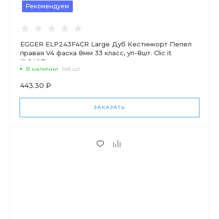
Рекомендуем
EGGER ELP243F4CR Large Дуб Кестинкорт Пепел
правая V4 фаска 8мм 33 класс, уп-8шт. Clic it
(2,5427)
В наличии
146 шт
443.30 ₽
ЗАКАЗАТЬ