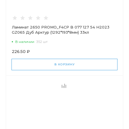
Ламинат 2650 PROMO_F4CP B 077 127 54 H2023
GZ065 Дуб Арктур (1292*193*8мм) 33кл
В наличии
352 шт
226.50 ₽
В КОРЗИНУ