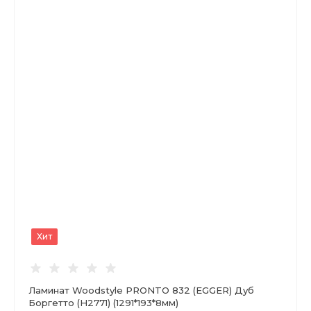
Хит
Ламинат Woodstyle PRONTO 832 (EGGER) Дуб
Боргетто (Н2771) (1291*193*8мм)