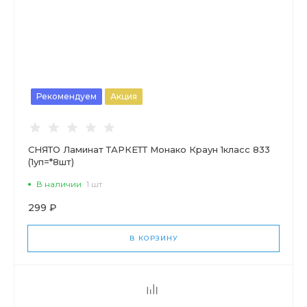
Рекомендуем
Акция
СНЯТО Ламинат ТАРКЕТТ Монако Краун 1класс 833
(1уп=*8шт)
В наличии
1 шт
299 ₽
В КОРЗИНУ