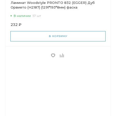
Ламинат Woodstyle PRONTO 832 (EGGER) Дуб
Орвието (Н2187) (1291*193*8мм) фаска
В наличии
57 шт
232 ₽
В КОРЗИНУ