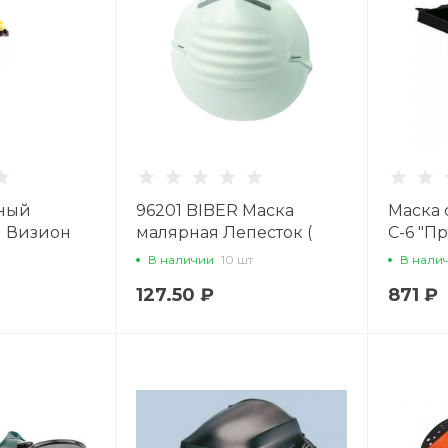
ный
96201 BIBER Маска
Маска 
1 Визион
малярная Лепесток (
С-6 "П
упаковка 10шт)
В наличии
10 шт
В нали
127.50 ₽
871 ₽