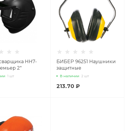
сварщика НН7-
БИБЕР 96251 Наушники
ремьер 2"
защитные
чии
1 шт
В наличии
2 шт
213.70 ₽