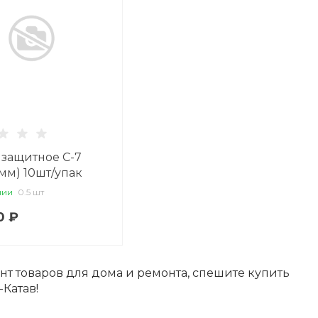
 защитное С-7
0мм) 10шт/упак
чии
0.5 шт
0 ₽
т товаров для дома и ремонта, спешите купить
-Катав!