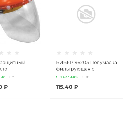
 защитный
БИБЕР 96203 Полумаска
кло
фильтрующая с
угольным фильтром и
чии
1 шт
В наличии
9 шт
воздушным клапаном.
0 ₽
115.40 ₽