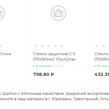
 Очки
Стекло защитное С-5
Стекло
(110х90мм) 10шт/упак
(110х9
В наличии
0.8 шт
В нали
798.80 ₽
432.3
 Щитки с отличным качеством. Широкий ассортимен
ляните в наш магазин в г. Юрюзань, Трехгорный, Усть