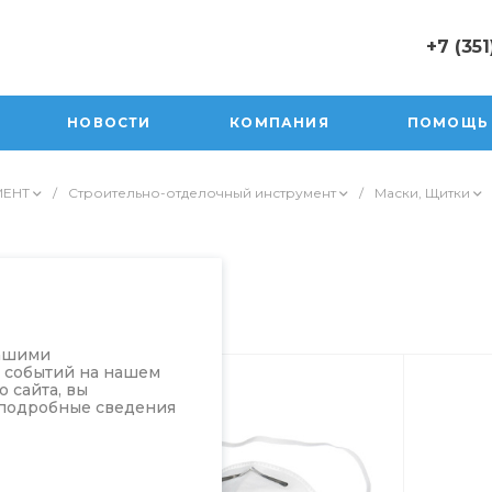
+7 (351
+7 (351) 47
г. Юрюзань,
НОВОСТИ
КОМПАНИЯ
ПОМОЩЬ
Пролетарск
Пн-Пт: 10:0
Cб 10:00-17
МЕНТ
/
Строительно-отделочный инструмент
/
Маски, Щитки
Вск 10:00-1
sale@orion
нашими
а событий на нашем
 сайта, вы
 подробные сведения