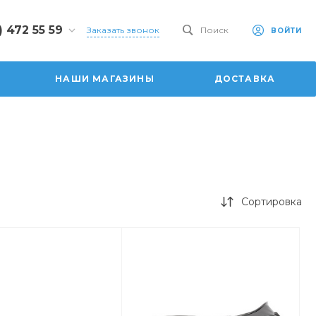
) 472 55 59
Заказать звонок
Поиск
ВОЙТИ
2 55 59
 ул.
НАШИ МАГАЗИНЫ
ДОСТАВКА
ая, 101
0-20:00
:00
6:00
dom.ru
Сортировка