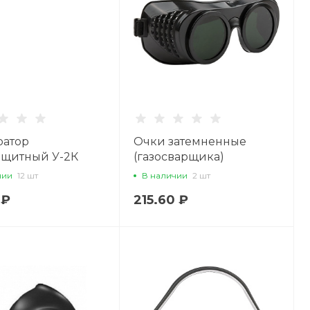
ратор
Очки затемненные
ащитный У-2К
(газосварщика)
(500_401)
чии
12 шт
В наличии
2 шт
 ₽
215.60 ₽