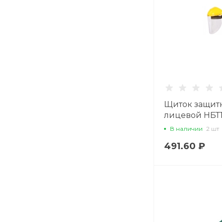
Щиток защит
лицевой НБТ
В наличии
2 шт
491.60 ₽