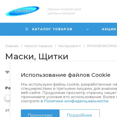
Орион согреет дом
уютом и теплом!
КАТАЛОГ ТОВАРОВ
АКЦИИ
Главная
/
Каталог товаров
/
Инструмент
/
РУЧНОЙ ИНСТРУ
Маски, Щитки
Скрыть фильтр
Использование файлов Cookie
Мы используем файлы cookie, разработанные 
Розничная
специалистами и третьими лицами, для анализ
веб-сайте. Продолжая просмотр страниц нашего
принимаете условия его использования. Более
смотрите
в Политике конфиденциальности
.
от
до
Принимаю
Подробнее