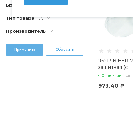
Бренд
Тип товара
Производитель
96213 BIBER 
защитная (с
регулятором 
В наличии
1 шт
973.40 ₽