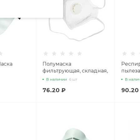
Маска
Полумаска
Респи
фильтрующая, складная,
пылез
размера)
c клапаном FFP1
В наличии
6 шт
В нали
76.20 ₽
90.20