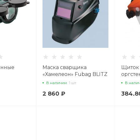
енные
Маска сварщика
Щиток
«Хамелеон» Fubag BLITZ
оргсте
11 с фиксиро
В наличии
1 шт
В нали
2 860 ₽
384.8