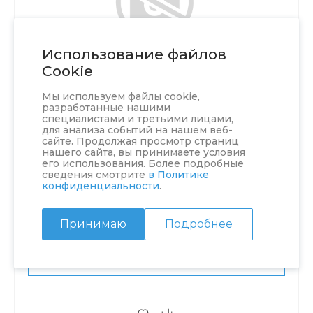
Использование файлов
Cookie
Мы используем файлы cookie,
разработанные нашими
специалистами и третьими лицами,
для анализа событий на нашем веб-
сайте. Продолжая просмотр страниц
нашего сайта, вы принимаете условия
его использования. Более подробные
Защелка Аякс врезная LP45-8 СР хром, 44489
сведения смотрите
в Политике
конфиденциальности
.
В наличии
10 шт
Принимаю
Подробнее
129 ₽
В КОРЗИНУ