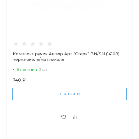
Комплект ручек Аллюр Арт "Старк" BN/SN (14108)
черн.никель/мат.никель
В наличии
3 шт
740 ₽
В КОРЗИНУ