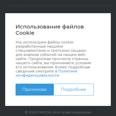
+7 (351) 472 55 59
Заказать звонок
Использование файлов
Cookie
sale@oriondom.ru
Мы используем файлы cookie,
г. Юрюзань, ул. Пролетарская, 101
разработанные нашими
специалистами и третьими лицами,
для анализа событий на нашем веб-
сайте. Продолжая просмотр страниц
нашего сайта, вы принимаете условия
его использования. Более подробные
сведения смотрите
в Политике
конфиденциальности
.
Принимаю
Подробнее
© 2026 ОРИОН, Все права защищены