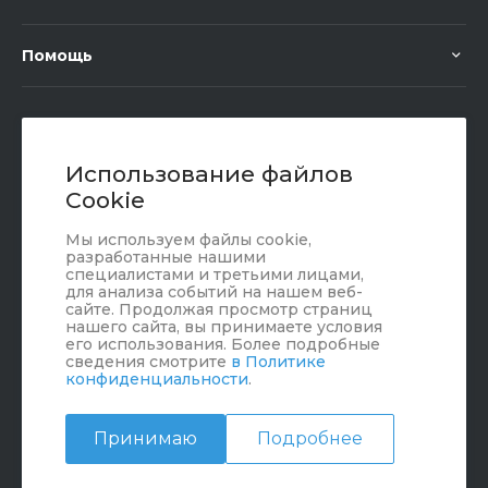
Помощь
+7 (351) 472 55 59
Заказать звонок
Использование файлов
Cookie
sale@oriondom.ru
Мы используем файлы cookie,
г. Юрюзань, ул. Пролетарская, 101
разработанные нашими
специалистами и третьими лицами,
для анализа событий на нашем веб-
сайте. Продолжая просмотр страниц
нашего сайта, вы принимаете условия
его использования. Более подробные
сведения смотрите
в Политике
конфиденциальности
.
Принимаю
Подробнее