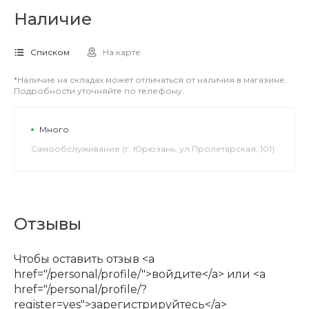
Наличие
Списком
На карте
*Наличие на складах может отличаться от наличия в магазине.
Подробности уточняйте по телефону.
Много
Самообслуживание (г. Юрюзань, ул.Пролетарская, 101)
Отзывы
Чтобы оставить отзыв <a
href="/personal/profile/">войдите</a> или <a
href="/personal/profile/?
register=yes">зарегистрируйтесь</a>