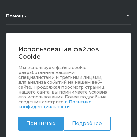
Помощь
+7 (351) 472 55 59
Заказать звонок
Использование файлов
Cookie
sale@oriondom.ru
Мы используем файлы cookie,
г. Юрюзань, ул. Пролетарская, 101
разработанные нашими
специалистами и третьими лицами,
для анализа событий на нашем веб-
сайте. Продолжая просмотр страниц
нашего сайта, вы принимаете условия
его использования. Более подробные
сведения смотрите
в Политике
конфиденциальности
.
Принимаю
Подробнее