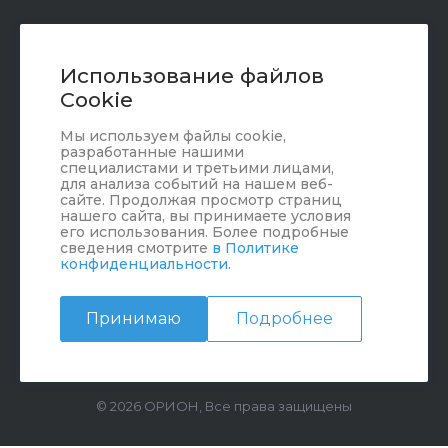
+7 (351) 472 55 59
Заказать звонок
Использование файлов
Cookie
sale@oriondom.ru
Мы используем файлы cookie,
г. Юрюзань, ул. Пролетарская, 101
разработанные нашими
специалистами и третьими лицами,
для анализа событий на нашем веб-
сайте. Продолжая просмотр страниц
нашего сайта, вы принимаете условия
его использования. Более подробные
сведения смотрите
в Политике
конфиденциальности
.
Принимаю
Подробнее
© 2026 ОРИОН, Все права защищены