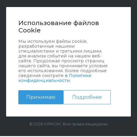
+7 (351) 472 55 59
Заказать звонок
Использование файлов
Cookie
sale@oriondom.ru
Мы используем файлы cookie,
г. Юрюзань, ул. Пролетарская, 101
разработанные нашими
специалистами и третьими лицами,
для анализа событий на нашем веб-
сайте. Продолжая просмотр страниц
нашего сайта, вы принимаете условия
его использования. Более подробные
сведения смотрите
в Политике
конфиденциальности
.
Принимаю
Подробнее
© 2026 ОРИОН, Все права защищены