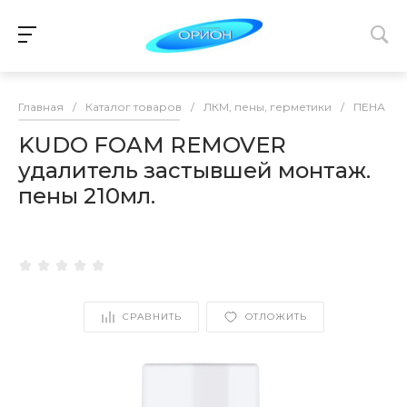
Главная
/
Каталог товаров
/
ЛКМ, пены, герметики
/
ПЕНА М
KUDO FOAM REMOVER
удалитель застывшей монтаж.
пены 210мл.
СРАВНИТЬ
ОТЛОЖИТЬ