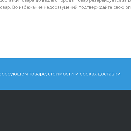
доставки товара до вашего города. Товар резервируется за В
товар. Во избежание недоразумений подтверждайте свою опл
ресующем товаре, стоимости и сроках доставки.