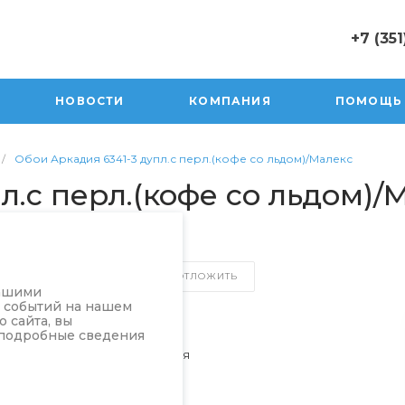
+7 (351
+7 (351) 47
г. Юрюзань,
НОВОСТИ
КОМПАНИЯ
ПОМОЩЬ
Пролетарск
Пн-Пт: 10:0
Cб 10:00-17
/
Обои Аркадия 6341-3 дупл.с перл.(кофе со льдом)/Малекс
Вск 10:00-1
л.с перл.(кофе со льдом)/
sale@orion
СРАВНИТЬ
ОТЛОЖИТЬ
нашими
а событий на нашем
 сайта, вы
Характеристики
 подробные сведения
Производитель
—
Россия