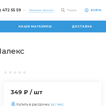
) 472 55 59
Заказать звонок
Поиск
ВОЙТИ
2 55 59
 ул.
НАШИ МАГАЗИНЫ
ДОСТАВКА
ая, 101
0-20:00
:00
6:00
Малекс
dom.ru
349 ₽
/
шт
Купить в рассрочку
за
/ мес.