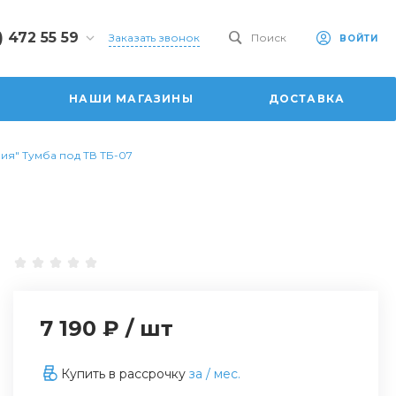
) 472 55 59
Заказать звонок
Поиск
ВОЙТИ
2 55 59
 ул.
НАШИ МАГАЗИНЫ
ДОСТАВКА
ая, 101
0-20:00
:00
ия" Тумба под ТВ ТБ-07
6:00
dom.ru
7 190 ₽
/
шт
Купить в рассрочку
за
/ мес.