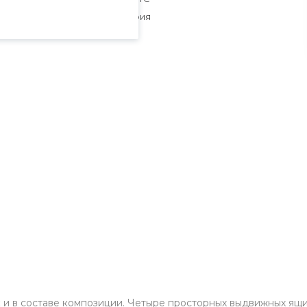
Коллекция мебели
—
Мрия
ак и в составе композиции. Четыре просторных выдвижных я