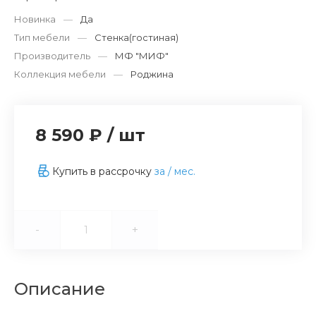
Новинка
—
Да
Тип мебели
—
Стенка(гостиная)
Производитель
—
МФ "МИФ"
Коллекция мебели
—
Роджина
8 590 ₽
/
шт
Купить в рассрочку
за
/ мес.
-
+
Описание