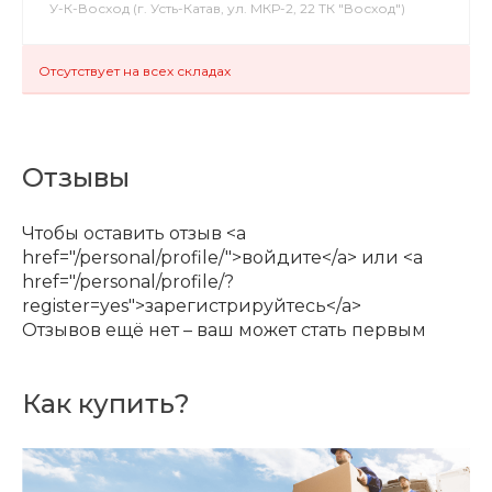
У-К-Восход (г. Усть-Катав, ул. МКР-2, 22 ТК "Восход")
Отсутствует на всех складах
Отзывы
Чтобы оставить отзыв <a
href="/personal/profile/">войдите</a> или <a
href="/personal/profile/?
register=yes">зарегистрируйтесь</a>
Отзывов ещё нет – ваш может стать первым
Как купить?