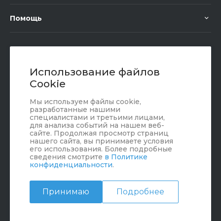
Помощь
+7 (351) 472 55 59
Заказать звонок
Использование файлов
Cookie
sale@oriondom.ru
Мы используем файлы cookie,
г. Юрюзань, ул. Пролетарская, 101
разработанные нашими
специалистами и третьими лицами,
для анализа событий на нашем веб-
сайте. Продолжая просмотр страниц
нашего сайта, вы принимаете условия
его использования. Более подробные
сведения смотрите
в Политике
конфиденциальности
.
Принимаю
Подробнее