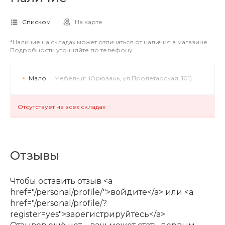
Списком
На карте
*Наличие на складах может отличаться от наличия в магазине.
Подробности уточняйте по телефону.
Мало
Мебель (г. Юрюзань, ул.Пролетарская, 101)
Отсутствует на всех складах
Отзывы
Чтобы оставить отзыв <a
href="/personal/profile/">войдите</a> или <a
href="/personal/profile/?
register=yes">зарегистрируйтесь</a>