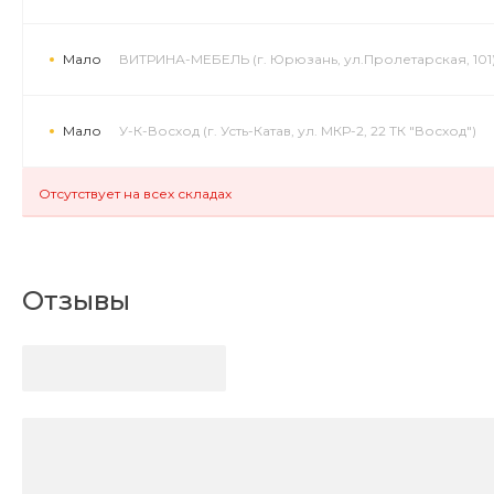
Мало
ВИТРИНА-МЕБЕЛЬ (г. Юрюзань, ул.Пролетарская, 101
Мало
У-К-Восход (г. Усть-Катав, ул. МКР-2, 22 ТК "Восход")
Отсутствует на всех складах
Отзывы