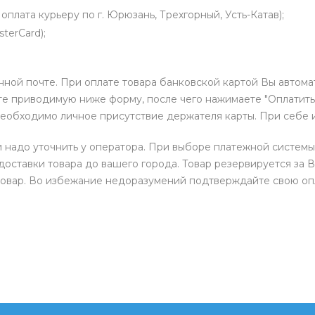
оплата курьеру по г. Юрюзань, Трехгорный, Усть-Катав);
terCard);
нной почте. При оплате товара банковской картой Вы автом
е приводимую ниже форму, после чего нажимаете "Оплатить"
необходимо личное присутствие держателя карты. При себе 
и надо уточнить у оператора. При выборе платежной системы
доставки товара до вашего города. Товар резервируется за В
товар. Во избежание недоразумений подтверждайте свою опл