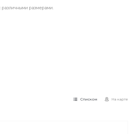
с различными размерами.
Списком
На карте