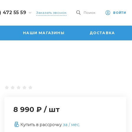
) 472 55 59
Заказать звонок
Поиск
ВОЙТИ
2 55 59
 ул.
НАШИ МАГАЗИНЫ
ДОСТАВКА
ая, 101
0-20:00
:00
6:00
dom.ru
8 990 ₽
/
шт
Купить в рассрочку
за
/ мес.