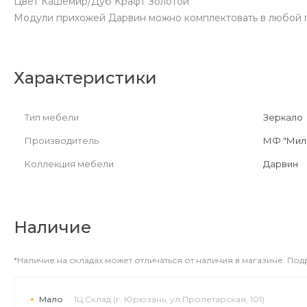
Цвет Кашемир/Дуб Крафт Золотой
Модули прихожей Дарвин можно комплектовать в любой по
Характеристики
Тип мебели
Зеркало
Производитель
МФ "Мил
Коллекция мебели
Дарвин
Наличие
*Наличие на складах может отличаться от наличия в магазине. По
Мало
1Ц.Склад (г. Юрюзань, ул.Пролетарская, 101)