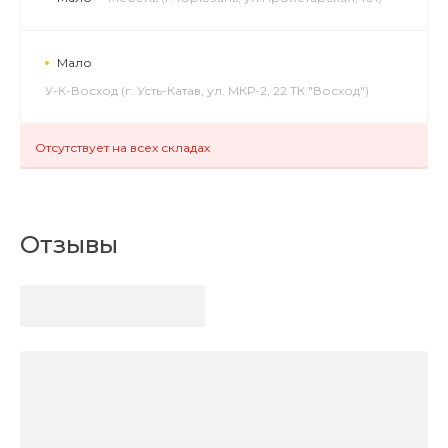
Мало
У-К-Восход (г. Усть-Катав, ул. МКР-2, 22 ТК "Восход")
Отсутствует на всех складах
Отзывы