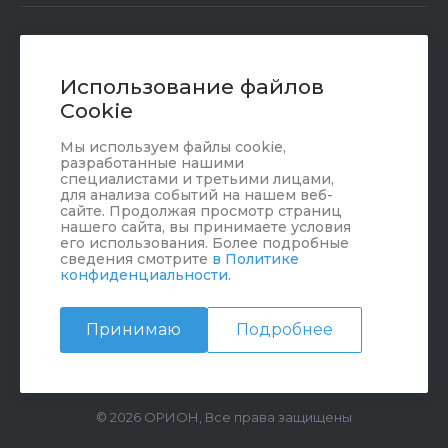
+7 (351) 472 55 59
Заказать звонок
Использование файлов
Cookie
sale@oriondom.ru
Мы используем файлы cookie,
г. Юрюзань, ул. Пролетарская, 101
разработанные нашими
специалистами и третьими лицами,
для анализа событий на нашем веб-
сайте. Продолжая просмотр страниц
нашего сайта, вы принимаете условия
его использования. Более подробные
сведения смотрите
в Политике
конфиденциальности
.
Принимаю
Подробнее
© 2026 ОРИОН, Все права защищены