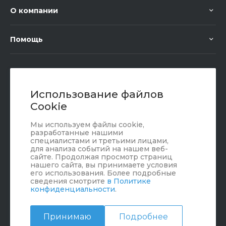
О компании
Помощь
+7 (351) 472 55 59
Заказать звонок
Использование файлов
Cookie
sale@oriondom.ru
Мы используем файлы cookie,
г. Юрюзань, ул. Пролетарская, 101
разработанные нашими
специалистами и третьими лицами,
для анализа событий на нашем веб-
сайте. Продолжая просмотр страниц
нашего сайта, вы принимаете условия
его использования. Более подробные
сведения смотрите
в Политике
конфиденциальности
.
Принимаю
Подробнее