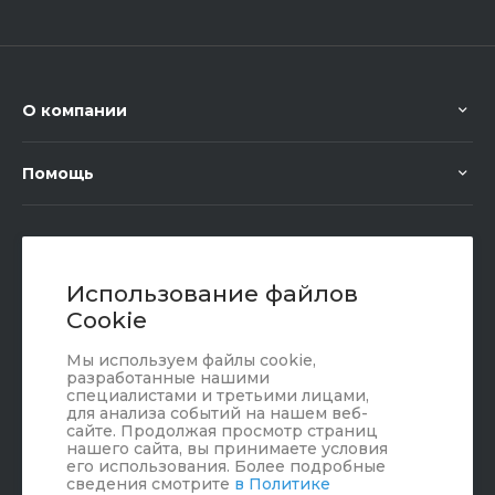
О компании
Помощь
+7 (351) 472 55 59
Заказать звонок
Использование файлов
Cookie
sale@oriondom.ru
Мы используем файлы cookie,
г. Юрюзань, ул. Пролетарская, 101
разработанные нашими
специалистами и третьими лицами,
для анализа событий на нашем веб-
сайте. Продолжая просмотр страниц
нашего сайта, вы принимаете условия
его использования. Более подробные
сведения смотрите
в Политике