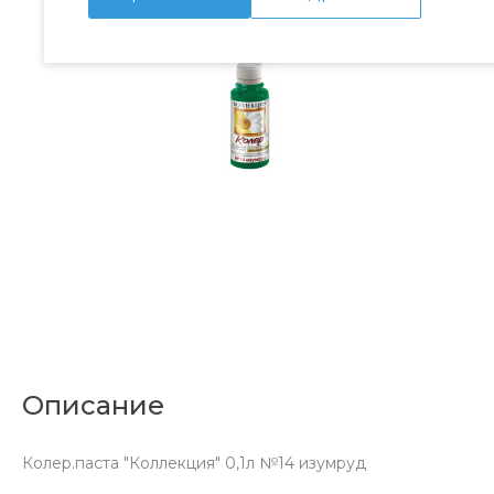
Описание
Колер.паста "Коллекция" 0,1л №14 изумруд