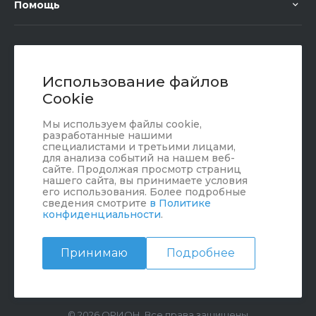
Помощь
+7 (351) 472 55 59
Заказать звонок
Использование файлов
Cookie
sale@oriondom.ru
Мы используем файлы cookie,
г. Юрюзань, ул. Пролетарская, 101
разработанные нашими
специалистами и третьими лицами,
для анализа событий на нашем веб-
сайте. Продолжая просмотр страниц
нашего сайта, вы принимаете условия
его использования. Более подробные
сведения смотрите
в Политике
конфиденциальности
.
Принимаю
Подробнее
© 2026 ОРИОН, Все права защищены