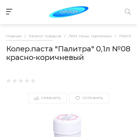
Главная
/
Каталог товаров
/
ЛКМ, пены, герметики
/
ЛАКОКР
Колер.паста "Палитра" 0,1л №08
красно-коричневый
СРАВНИТЬ
ОТЛОЖИТЬ