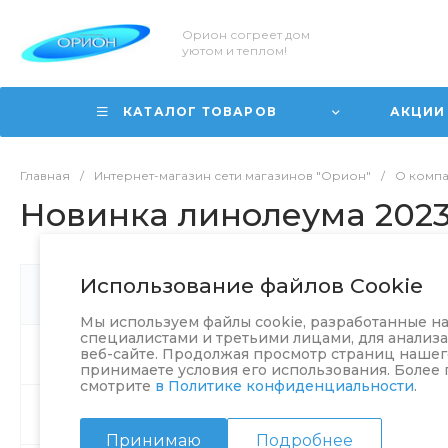
Орион согреет дом
уютом и теплом!
КАТАЛОГ ТОВАРОВ
АКЦИИ
Главная
/
Интернет-магазин сети магазинов "Орион"
/
О комп
Новинка линолеума 2023 
1 фев 2023
Использование файлов Cookie
Новости
Новинка линолеу
Мы используем файлы cookie, разработанные 
специалистами и третьими лицами, для анализ
веб-сайте. Продолжая просмотр страниц нашего
Статьи
принимаете условия его использования. Более
смотрите
в Политике конфиденциальности
.
Вакансии
Принимаю
Подробнее