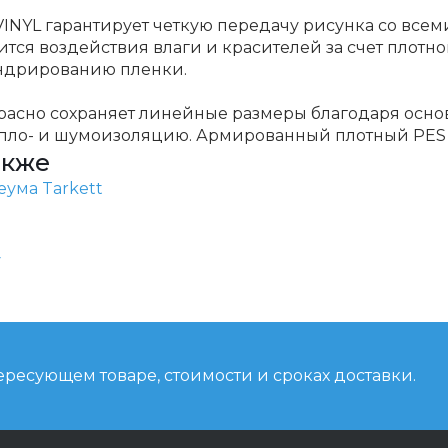
VINYL гарантирует четкую передачу рисунка со всем
тся воздействия влаги и красителей за счет плотно
ндрированию пленки.
асно сохраняет линейные размеры благодаря основ
ло- и шумоизоляцию. Армированный плотный PES н
акже
ума Tarkett
у
ресующем товаре, стоимости и сроках доставки.