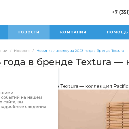
+7 (351
+7 (351) 47
г. Юрюзань,
НОВОСТИ
КОМПАНИЯ
ПОМОЩЬ
Пролетарск
Пн-Пт: 10:0
Cб 10:00-17
ании
/
Новости
/
Новинка линолеума 2023 года в бренде Textura — 
Вск 10:00-1
года в бренде Textura — к
sale@orion
ма 2023 года в бренде Textura — коллекция Pacific
нашими
а событий на нашем
 сайта, вы
 подробные сведения