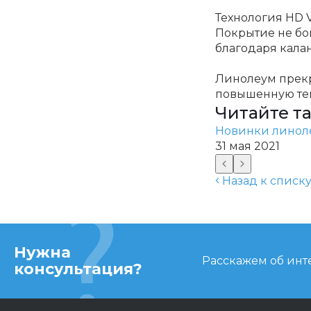
Технология HD 
Покрытие не бои
благодаря кала
Линолеум прекр
повышенную теп
Читайте т
Новинки линоле
31 мая 2021
Назад к списк
Нужна
Расскажем об инте
консультация?