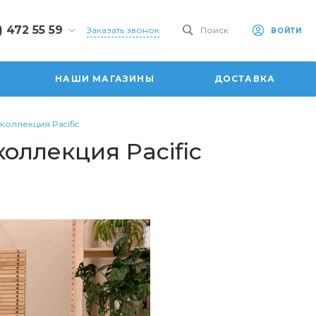
) 472 55 59
Заказать звонок
Поиск
ВОЙТИ
2 55 59
 ул.
НАШИ МАГАЗИНЫ
ДОСТАВКА
ая, 101
0-20:00
:00
коллекция Pacific
6:00
оллекция Pacific
dom.ru