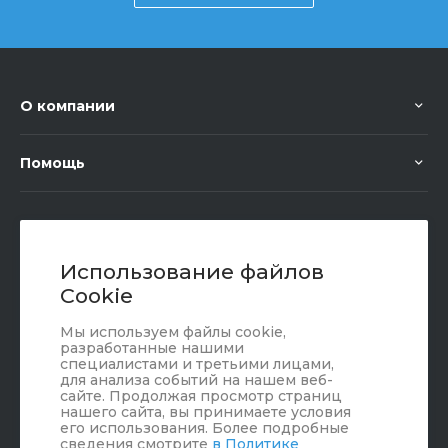
О компании
Помощь
+7 (351) 472 55 59
Заказать звонок
Использование файлов
Cookie
sale@oriondom.ru
Мы используем файлы cookie,
г. Юрюзань, ул. Пролетарская, 101
разработанные нашими
специалистами и третьими лицами,
для анализа событий на нашем веб-
сайте. Продолжая просмотр страниц
нашего сайта, вы принимаете условия
его использования. Более подробные
сведения смотрите
в Политике