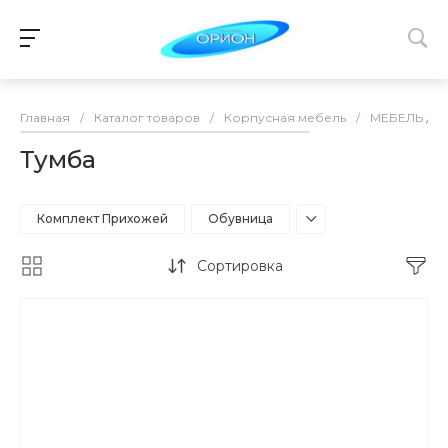
Главная
/
Каталог товаров
/
Корпусная мебель
/
МЕБЕЛЬ ДЛ
Тумба
Комплект Прихожей
Обувница
Сортировка