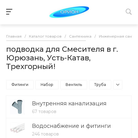
Главная
/
Каталог товаров
/
Сантехника
/
Инженерная сантех
подводка для Смесителя в г.
Юрюзань, Усть-Катав,
Трехгорный!
Фитинги
Набор
Вентиль
Труба
Внутренняя канализация
67 товаров
Водоснабжение и фитинги
246 товаров